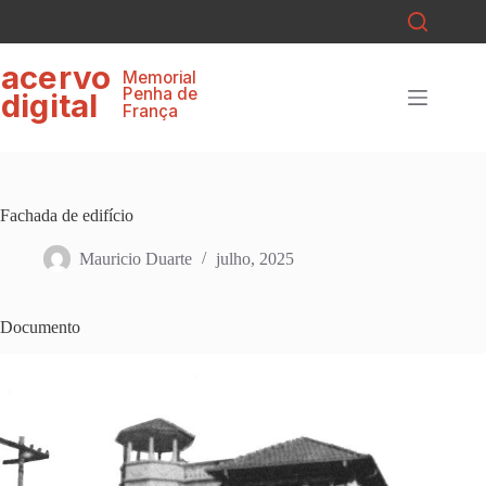
Pular
para
o
ace
r
v
o
conteúdo
Memorial
P
enha de
digital
F
r
ança
Fachada de edifício
Mauricio Duarte
julho, 2025
Documento