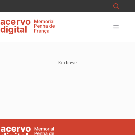
ace
r
v
o
Memorial
P
enha de
digital
F
r
ança
Em breve