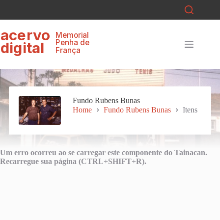
Pular
para
o
ace
r
v
o
conteúdo
Memorial
P
enha de
digital
F
r
ança
Fundo Rubens Bunas
Home
Fundo Rubens Bunas
Itens
Um erro ocorreu ao se carregar este componente do Tainacan.
Recarregue sua página (CTRL+SHIFT+R).