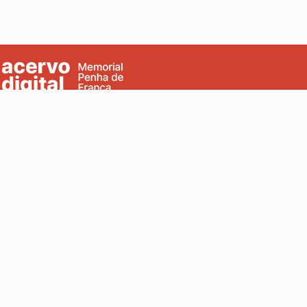
Rua Betari, 560 - Penha de França
São Paulo, SP - Brasil
Fale conosco
ururay.patrimonioleste@gmail.com
Início
Coleções e Fundos
Assuntos
Sobre o projeto
Plano Museológico
História do acervo
Como citar
Política de acesso e uso