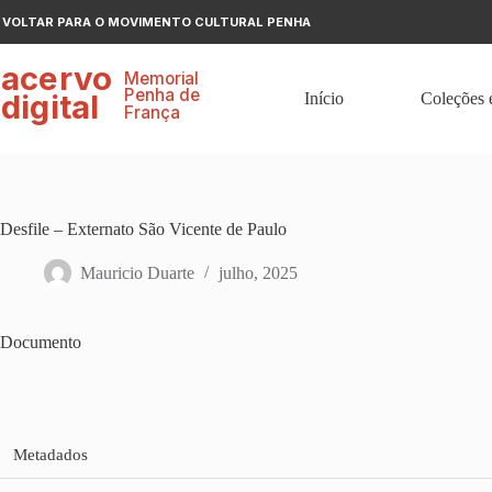
Pular
VOLTAR PARA O MOVIMENTO CULTURAL PENHA
para
o
ace
r
v
o
conteúdo
Memorial
P
enha de
digital
Início
Coleções 
F
r
ança
Desfile – Externato São Vicente de Paulo
Mauricio Duarte
julho, 2025
Documento
Metadados