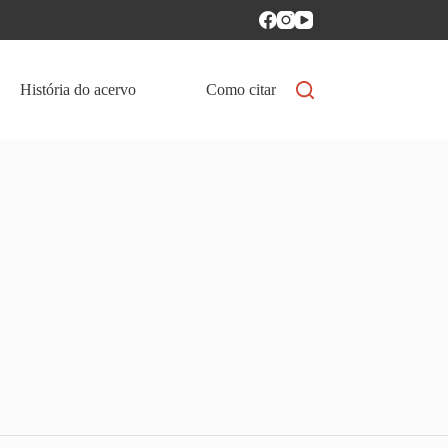
História do acervo
Como citar
Política de aces