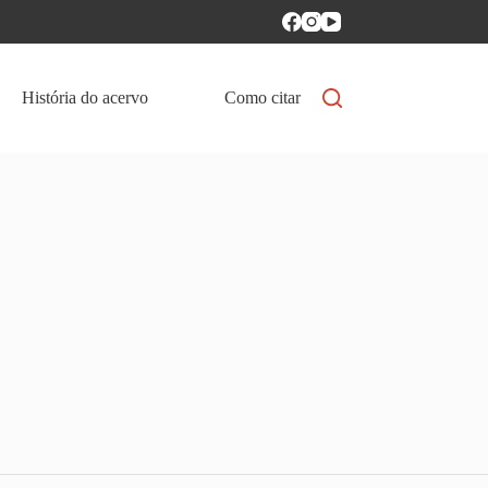
História do acervo
Como citar
Política de aces