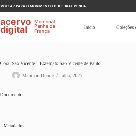
Pular
VOLTAR PARA O MOVIMENTO CULTURAL PENHA
para
o
ace
r
v
o
conteúdo
Memorial
P
enha de
digital
Início
Coleções 
F
r
ança
Coral São Vicente – Externato São Vicente de Paulo
Mauricio Duarte
julho, 2025
Documento
Metadados