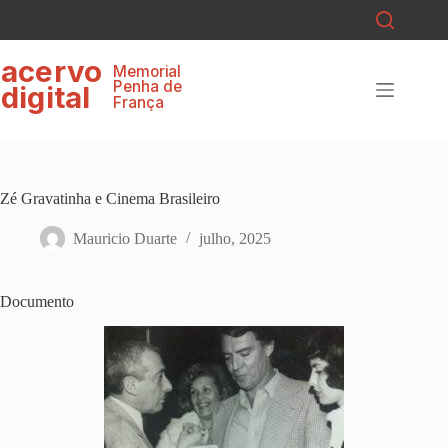
Pular
para
o
ace
r
v
o
conteúdo
Memorial
P
enha de
digital
F
r
ança
Zé Gravatinha e Cinema Brasileiro
Mauricio Duarte
julho, 2025
Documento