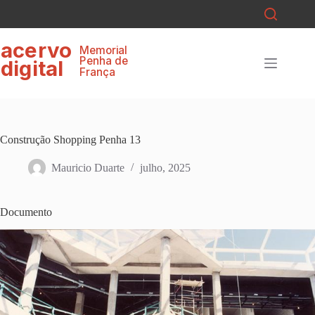
Pular
para
o
ace
r
v
o
conteúdo
Memorial
P
enha de
digital
F
r
ança
Construção Shopping Penha 13
Mauricio Duarte
julho, 2025
Documento