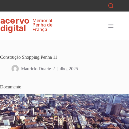
Pular
para
o
ace
r
v
o
conteúdo
Memorial
P
enha de
digital
F
r
ança
Construção Shopping Penha 11
Mauricio Duarte
julho, 2025
Documento