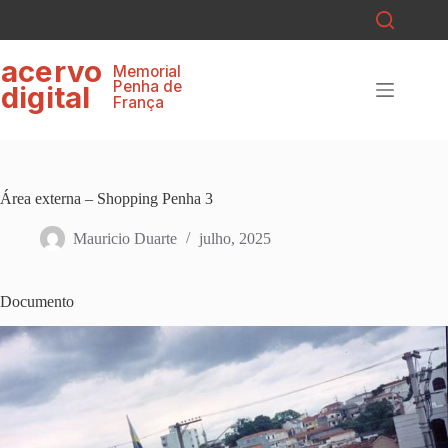
Pular
para
o
ace
r
v
o
conteúdo
Memorial
P
enha de
digital
F
r
ança
Área externa – Shopping Penha 3
Mauricio Duarte
julho, 2025
Documento