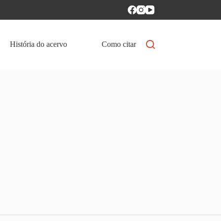
História do acervo
Como citar
Política de aces