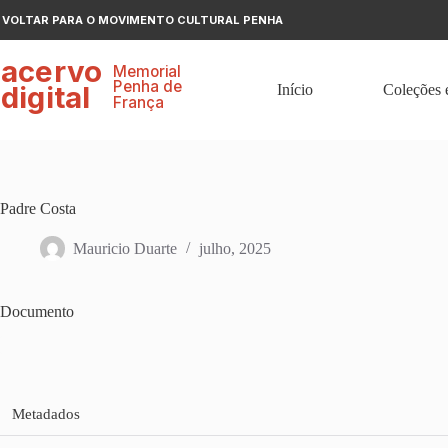
Pular
VOLTAR PARA O MOVIMENTO CULTURAL PENHA
para
o
ace
r
v
o
conteúdo
Memorial
P
enha de
digital
Início
Coleções 
F
r
ança
Padre Costa
Mauricio Duarte
julho, 2025
Documento
Metadados