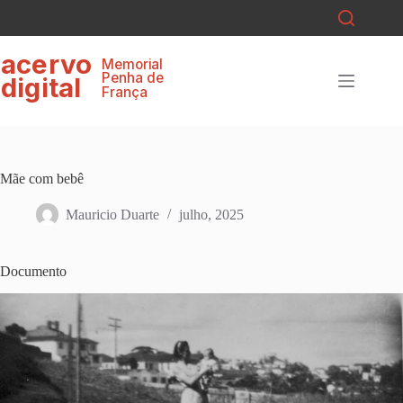
Pular
para
o
ace
r
v
o
conteúdo
Memorial
P
enha de
digital
F
r
ança
Mãe com bebê
Mauricio Duarte
julho, 2025
Documento