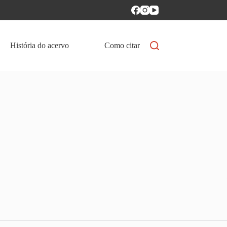
História do acervo
Como citar
Política de aces