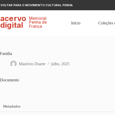
Pular
VOLTAR PARA O MOVIMENTO CULTURAL PENHA
para
o
ace
r
v
o
conteúdo
Memorial
P
enha de
digital
Início
Coleções 
F
r
ança
Família
Mauricio Duarte
julho, 2025
Documento
Metadados