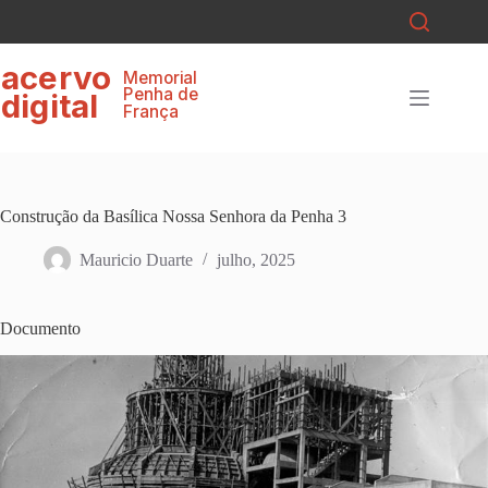
Pular
para
o
ace
r
v
o
conteúdo
Memorial
P
enha de
digital
F
r
ança
Construção da Basílica Nossa Senhora da Penha 3
Mauricio Duarte
julho, 2025
Documento