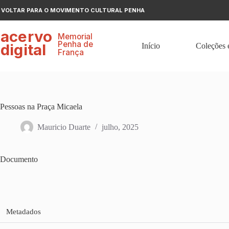
Pular
VOLTAR PARA O MOVIMENTO CULTURAL PENHA
para
o
ace
r
v
o
conteúdo
Memorial
P
enha de
digital
Início
Coleções 
F
r
ança
Pessoas na Praça Micaela
Mauricio Duarte
julho, 2025
Documento
Metadados