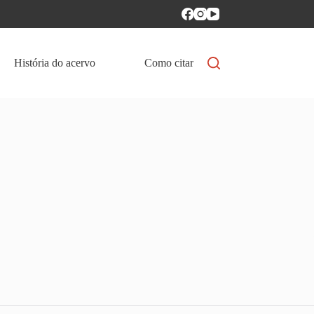
História do acervo
Como citar
Política de aces