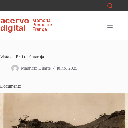
Pular
para
o
ace
r
v
o
conteúdo
Memorial
P
enha de
digital
F
r
ança
Vista da Praia – Guarujá
Mauricio Duarte
julho, 2025
Documento