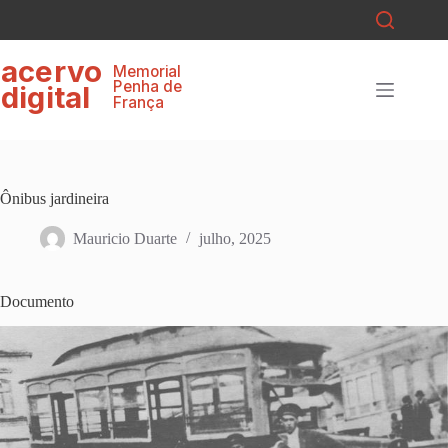
Pular
para
o
ace
r
v
o
conteúdo
Memorial
P
enha de
digital
F
r
ança
Ônibus jardineira
Mauricio Duarte
julho, 2025
Documento