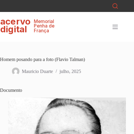
Pular
para
o
ace
r
v
o
conteúdo
Memorial
P
enha de
digital
F
r
ança
Homem posando para a foto (Flavio Talman)
Mauricio Duarte
julho, 2025
Documento