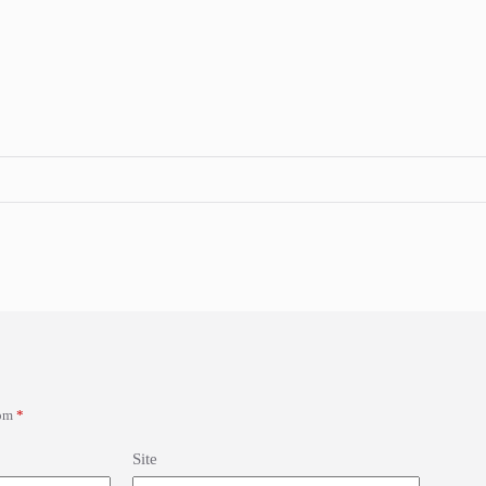
com
*
Site