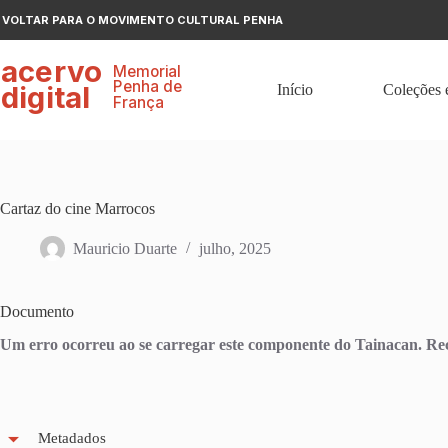
Pular
VOLTAR PARA O MOVIMENTO CULTURAL PENHA
para
o
ace
r
v
o
conteúdo
Memorial
P
enha de
digital
Início
Coleções 
F
r
ança
Cartaz do cine Marrocos
Mauricio Duarte
julho, 2025
Documento
Um erro ocorreu ao se carregar este componente do Tainacan. 
Metadados